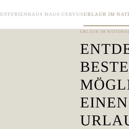
MEN
FERIENHAUS HAUS CERVUS
URLAUB IM NAT
URLAUB IM NATION
ENTDE
BEST
MÖGL
EINEN
URLA