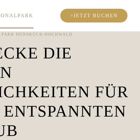
IONALPARK
>JETZT BUCHEN
ALPARK HUNSRÜCK-HOCHWALD
CKE DIE
EN
ICHKEITEN FÜR
 ENTSPANNTEN
UB