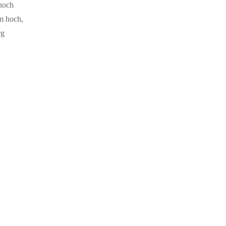
 noch
m hoch,
rg