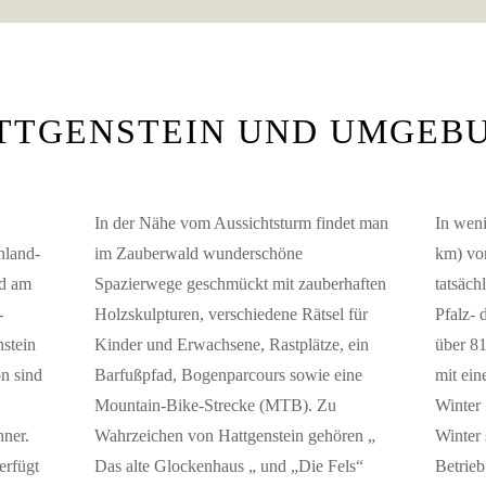
TTGENSTEIN UND UMGEB
In der Nähe vom Aussichtsturm findet man
In weni
nland-
im Zauberwald wunderschöne
km) von
ld am
Spazierwege geschmückt mit zauberhaften
tatsäch
-
Holzskulpturen, verschiedene Rätsel für
Pfalz- 
stein
Kinder und Erwachsene, Rastplätze, ein
über 8
on sind
Barfußpfad, Bogenparcours sowie eine
mit ei
Mountain-Bike-Strecke (MTB). Zu
Winter
ner.
Wahrzeichen von Hattgenstein gehören „
Winter 
erfügt
Das alte Glockenhaus „ und „Die Fels“
Betrieb